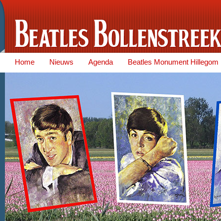
Home
Nieuws
Agenda
Beatles Monument Hillegom