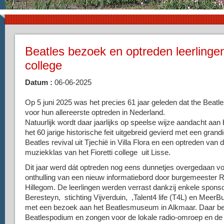
Beatles bezoek en optreden leerlingen
college
Datum :
06-06-2025
Op 5 juni 2025 was het precies 61 jaar geleden dat the Beat
voor hun allereerste optreden in Nederland.
Natuurlijk wordt daar jaarlijks op speelse wijze aandacht aan 
het 60 jarige historische feit uitgebreid gevierd met een gran
Beatles revival uit Tjechië in Villa Flora en een optreden van 
muziekklas van het Fioretti college uit Lisse.
Dit jaar werd dát optreden nog eens dunnetjes overgedaan v
onthulling van een nieuw informatiebord door burgemeester R
Hillegom. De leerlingen werden verrast dankzij enkele spons
Beresteyn, stichting Vijverduin, ,Talent4 life (T4L) en Meer
met een bezoek aan het Beatlesmuseum in Alkmaar. Daar bet
Beatlespodium en zongen voor de lokale radio-omroep en de